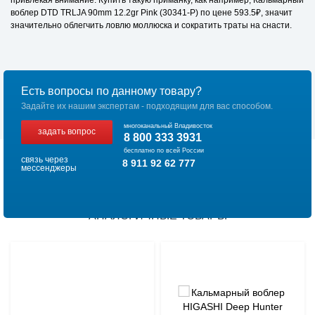
привлекая внимание. Купить такую приманку, как например, Кальмарный
воблер DTD TRLJA 90mm 12.2gr Pink (30341-P) по цене 593.5₽, значит
значительно облегчить ловлю моллюска и сократить траты на снасти.
Есть вопросы по данному товару?
Задайте их нашим экспертам - подходящим для вас способом.
многоканальный Владивосток
задать вопрос
8 800 333 3931
бесплатно по всей России
связь через
8 911 92 62 777
мессенджеры
АНАЛОГИЧНЫЕ ТОВАРЫ