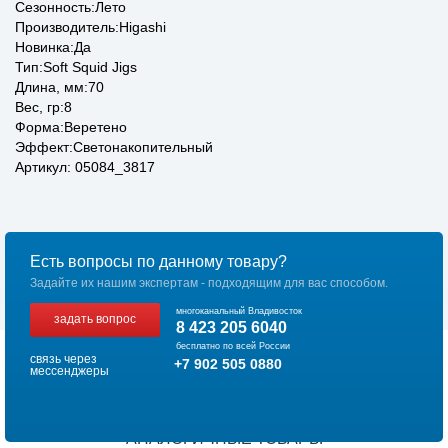
Сезонность:Лето
Производитель:Higashi
Новинка:Да
Тип:Soft Squid Jigs
Длина, мм:70
Вес, гр:8
Форма:Веретено
Эффект:Светонакопительный
Артикул: 05084_3817
Есть вопросы по данному товару?
Задайте их нашим экспертам - подходящим для вас способом.
многоканальный Владивосток
задать вопрос
8 423 205 6040
бесплатно по всей России
связь через
+7 902 505 0880
мессенджеры
АНАЛОГИЧНЫЕ ТОВАРЫ