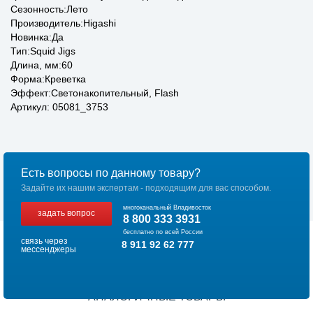
Сезонность:Лето
Производитель:Higashi
Новинка:Да
Тип:Squid Jigs
Длина, мм:60
Форма:Креветка
Эффект:Светонакопительный, Flash
Артикул: 05081_3753
Есть вопросы по данному товару?
Задайте их нашим экспертам - подходящим для вас способом.
многоканальный Владивосток
задать вопрос
8 800 333 3931
бесплатно по всей России
связь через
8 911 92 62 777
мессенджеры
АНАЛОГИЧНЫЕ ТОВАРЫ