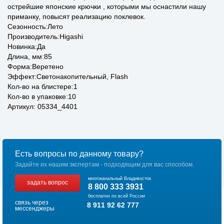
острейшие японские крючки , которыми мы оснастили нашу
приманку, повысят реализацию поклевок.
Сезонность:Лето
Производитель:Higashi
Новинка:Да
Длина, мм:85
Форма:Веретено
Эффект:Светонакопительный, Flash
Кол-во на блистере:1
Кол-во в упаковке:10
Артикул: 05334_4401
Есть вопросы по данному товару?
Задайте их нашим экспертам - подходящим для вас способом.
многоканальный Владивосток
задать вопрос
8 800 333 3931
бесплатно по всей России
связь через
8 911 92 62 777
мессенджеры