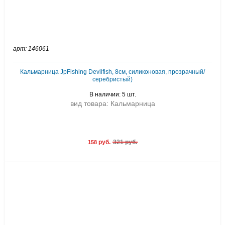
арт: 146061
Кальмарница JpFishing Devilfish, 8см, силиконовая, прозрачный/
серебристый)
В наличии: 5 шт.
вид товара: Кальмарница
руб.
321 руб.
158