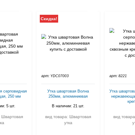
Скидка!
арт: YDC07003
арт: 8221
я серповидная
Утка швартовая Волна
Утка швартов
ая, 250 мм
250мм, алюминиевая
нержавеюща
кре
и: 5 шт.
В наличии: 21 шт.
: Швартовая
вид товара: Швартовая
вид товар
ка
утка
у