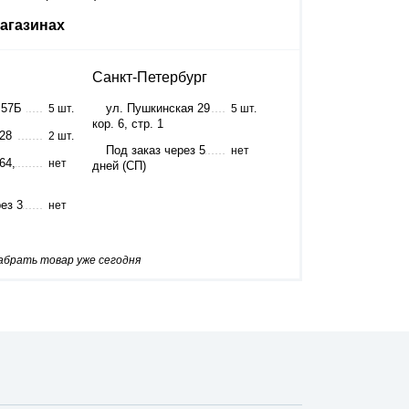
агазинах
Санкт-Петербург
 57Б
ул. Пушкинская 29
5 шт.
5 шт.
кор. 6, стр. 1
 28
2 шт.
Под заказ через 5
нет
64,
нет
дней (СП)
ез 3
нет
забрать товар уже сегодня