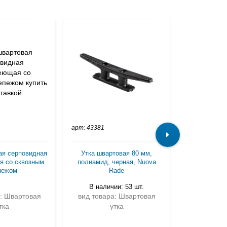
арт: 43381
арт: 8217
ая серповидная
Утка швартовая 80 мм,
Утка 
я со сквозным
полиамид, черная, Nuova
верет
пежом
Rade
нерж
В наличии: 53 шт.
а: Швартовая
вид товара: Швартовая
вид товар
тка
утка