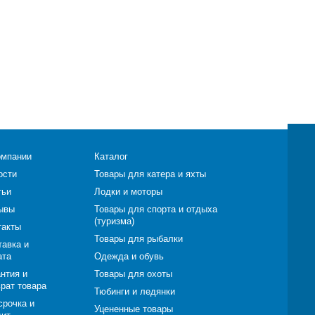
омпании
Каталог
ости
Товары для катера и яхты
тьи
Лодки и моторы
ывы
Товары для спорта и отдыха
(туризма)
такты
Товары для рыбалки
тавка и
ата
Одежда и обувь
нтия и
Товары для охоты
врат товара
Тюбинги и ледянки
срочка и
Уцененные товары