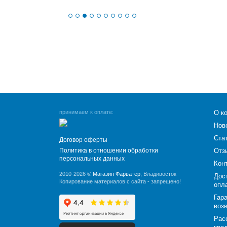
принимаем к оплате:
О к
Нов
Ста
Договор оферты
Политика в отношении обработки
Отз
персональных данных
Кон
2010-2026 ©
Магазин Фарватер
, Владивосток
Дос
Копирование материалов с сайта - запрещено!
опл
Гара
воз
Рас