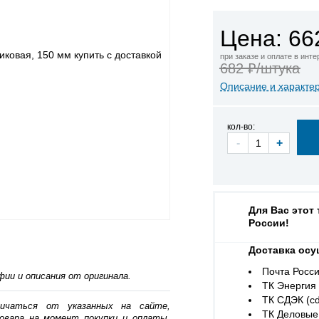
Цена: 66
при заказе и оплате в инт
682 ₽/штука
Описание и характе
кол-во:
-
+
Для Вас этот
России!
Доставка осу
Почта Росси
ии и описания от оригинала.
ТК Энергия (
ТК СДЭК (cd
личаться от указанных на сайте,
ТК Деловые 
овара на момент покупки и оплаты.