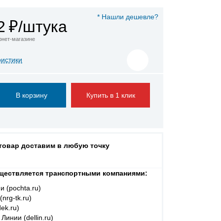
* Нашли дешевле?
2
₽/штука
ернет-магазине
ристики
Купить в 1 клик
 товар доставим в любую точку
ществляется транспортными компаниями:
и (pochta.ru)
nrg-tk.ru)
ek.ru)
Линии (dellin.ru)