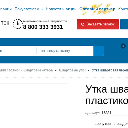
мпании
Покупателям
Новости и акции
Оптовый партнер
Конт
ток
многоканальный Владивосток
Заказать звонок
8 800 333 3931
0
по всему каталогу
для стоянки и швартовки катера
Швартовые утки
Утка швартовая черна
Утка шв
пластико
артикул:
16881
вернуться в разде