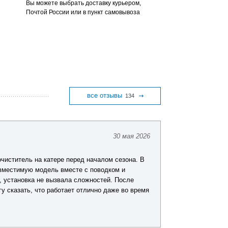
Вы можете выбрать доставку курьером,
Почтой России или в пункт самовывоза
все отзывы
134
30 мая 2026
Максим Б.
чиститель на катере перед началом сезона. В
Отличный магаз
овместимую модель вместе с поводком и
- от электрики 
, установка не вызвала сложностей. После
у сказать, что работает отлично даже во время