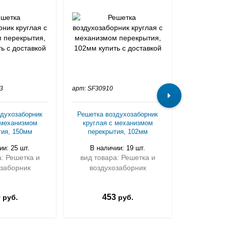
3
арт: SF30910
арт: SF30915
здухозаборник
Решетка воздухозаборник
Вентиляци
 механизмом
круглая с механизмом
нержавею
тия, 150мм
перекрытия, 102мм
В налич
ии: 25 шт.
В наличии: 19 шт.
а: Решетка и
вид товара: Решетка и
вид товар
озаборник
воздухозаборник
воздух
0
453
2 0
руб.
руб.