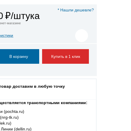
* Нашли дешевле?
0
₽/штука
ернет-магазине
ристики
Купить в 1 клик
 товар доставим в любую точку
ществляется транспортными компаниями:
и (pochta.ru)
nrg-tk.ru)
ek.ru)
Линии (dellin.ru)