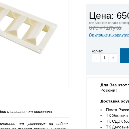
Цена: 65
при заказе и оплате в инт
670 ₽/штука
Описание и характе
кол-во:
-
+
Для Вас этот
России!
Доставка осу
Почта Росси
ии и описания от оригинала.
ТК Энергия (
ТК СДЭК (cd
личаться от указанных на сайте,
ТК Деловые 
овара на момент покупки и оплаты.