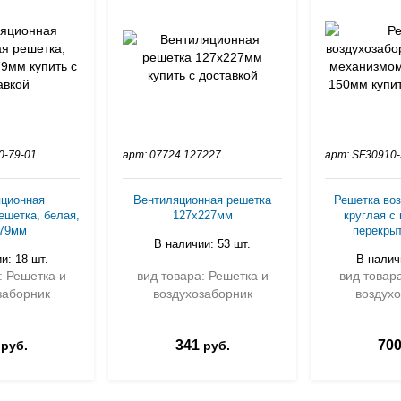
0-79-01
арт: 07724 127227
арт: SF30910-
ционная
Вентиляционная решетка
Решетка во
ешетка, белая,
127х227мм
круглая с
79мм
перекры
В наличии: 53 шт.
и: 18 шт.
В налич
: Решетка и
вид товара: Решетка и
вид товар
заборник
воздухозаборник
воздух
341
70
руб.
руб.