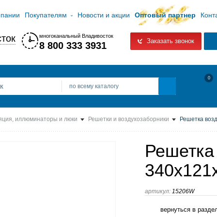
мпании
Покупателям
Новости и акции
Оптовый партнер
Конт
ток
многоканальный Владивосток
Заказать звонок
8 800 333 3931
0
по всему каталогу
яция, иллюминаторы и люки
Решетки и воздухозаборники
Решетка возд
Решетка
340х121
артикул:
15206W
вернуться в разде