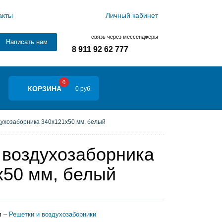
акты
Личный кабинет
связь через мессенджеры
Написать нам
8 911 92 62 777
0
КОРЗИНА
0 руб.
ухозаборника 340х121х50 мм, белый
 воздухозаборника
х50 мм, белый
л –
Решетки и воздухозаборники